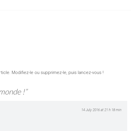
cle. Modifiez-le ou supprimez-le, puis lancez-vous !
 monde !
”
14 July 2016 at 21 h 18 min